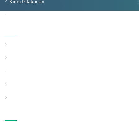
Kirim Pitakonan
Hubungi Kita
Produk
Padhet Wall Pipe Extrusion Line
Garis Ekstrusi Pipa Dinding Terstruktur
Khusus Gunakake Pipe Extrusion Line
Perlengkapan Pendukung Bantu
Peralatan Kain Leleh PP
Hubungi Kita
ALAMAT: Fangli Technology
Industrial Zone, S214 Rd.,