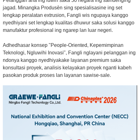
Pelanggan ana ing luwih saka 50 negara ing saindenging
jagad. Minangka Produsèn sing spesialisasine ing set
lengkap peralatan extrusion, Fangli wis ngupaya kanggo
nyedhiyani set lengkap kualitas dhuwur saka solusi kanggo
manufaktur profesional ing ngarep lan luar negeri.
Adhedhasar konsep "People-Oriented, Kepemimpinan
Teknologi, Ngluwihi Inovasi", Fangli nglayani pelanggan ing
ndonya kanggo nyedhiyakake layanan premium saka
konsultasi proyek, analisis kelayakan proyek nganti kabeh
pasokan produk proses lan layanan sawise-sale.