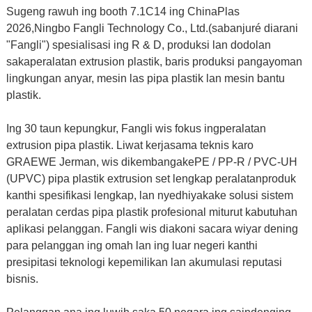
Sugeng rawuh ing booth 7.1C14 ing ChinaPlas
2026,
Ningbo Fangli Technology Co., Ltd.
(sabanjuré diarani
"Fangli") spesialisasi ing R & D, produksi lan dodolan
saka
peralatan extrusion plastik
,
baris produksi pangayoman
lingkungan anyar
,
mesin las pipa plastik lan mesin bantu
plastik.
Ing 30 taun kepungkur, Fangli wis fokus ing
peralatan
extrusion pipa plastik
. Liwat kerjasama teknis karo
GRAEWE Jerman, wis dikembangake
PE / PP-R / PVC-UH
(UPVC) pipa plastik extrusion set lengkap peralatan
produk
kanthi spesifikasi lengkap, lan nyedhiyakake solusi sistem
peralatan cerdas pipa plastik profesional miturut kabutuhan
aplikasi pelanggan. Fangli wis diakoni sacara wiyar dening
para pelanggan ing omah lan ing luar negeri kanthi
presipitasi teknologi kepemilikan lan akumulasi reputasi
bisnis.