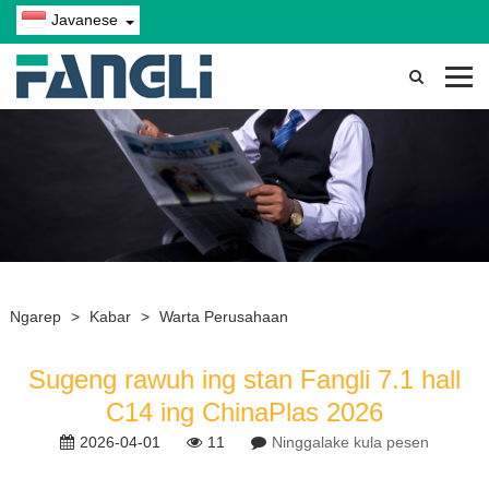
Javanese
Ngarep
>
Kabar
>
Warta Perusahaan
Sugeng rawuh ing stan Fangli 7.1 hall
C14 ing ChinaPlas 2026
2026-04-01
11
Ninggalake kula pesen