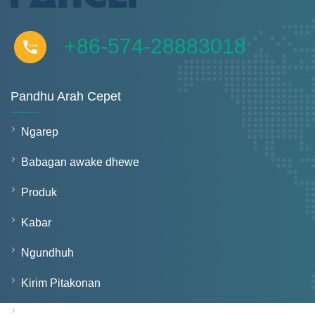
+86-574-28883018
Pandhu Arah Cepet
Ngarep
Babagan awake dhewe
Produk
Kabar
Ngundhuh
Kirim Pitakonan
Hubungi Kita