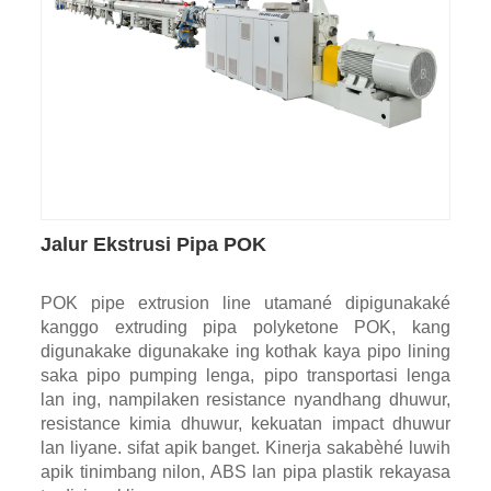
Jalur Ekstrusi Pipa POK
POK pipe extrusion line utamané dipigunakaké
kanggo extruding pipa polyketone POK, kang
digunakake digunakake ing kothak kaya pipo lining
saka pipo pumping lenga, pipo transportasi lenga
lan ing, nampilaken resistance nyandhang dhuwur,
resistance kimia dhuwur, kekuatan impact dhuwur
lan liyane. sifat apik banget. Kinerja sakabèhé luwih
apik tinimbang nilon, ABS lan pipa plastik rekayasa