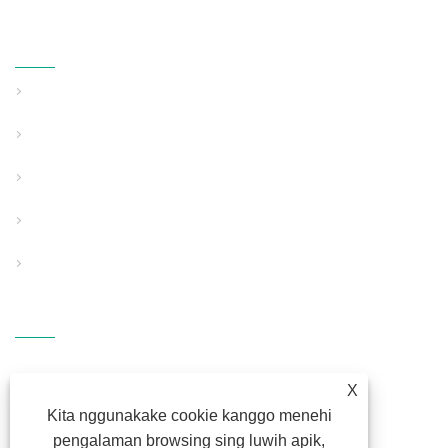
Produk
Padhet Wall Pipe Extrusion Line
Garis Ekstrusi Pipa Dinding Terstruktur
Khusus Gunakake Pipe Extrusion Line
Perlengkapan Pendukung Bantu
Peralatan Kain Leleh PP
Hubungi Kita
ALAMAT: Fangli Technology
Industrial Zone, S214 Rd.,
X
Hengzhang, Shiqi Street, Haishu
Kita nggunakake cookie kanggo menehi
District, Ningbo, Zhejiang
pengalaman browsing sing luwih apik,