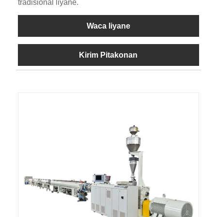
tradisional liyane.
Waca liyane
Kirim Pitakonan